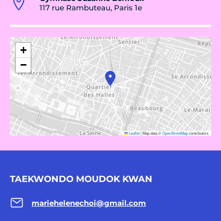
117 rue Rambuteau, Paris 1e
+
−
Leaflet
|
Map data ©
OpenStreetMap
contributors
TAEKWONDO MOUDOK KWAN
mariehelenechoi@gmail.com