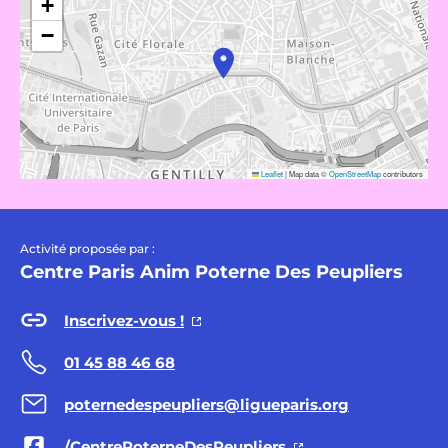
+
−
Leaflet
|
Map data ©
OpenStreetMap
contributors
Activité proposée par :
Centre Paris Anim Poterne Des Peupliers
Inscrivez-vous !
01 45 88 46 68
poternedespeupliers@ligueparis.org
/CentrePoterneDesPeupliers