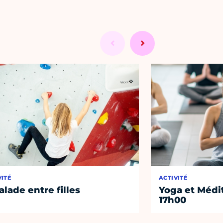
VITÉ
ACTIVITÉ
alade entre filles
Yoga et Médi
17h00