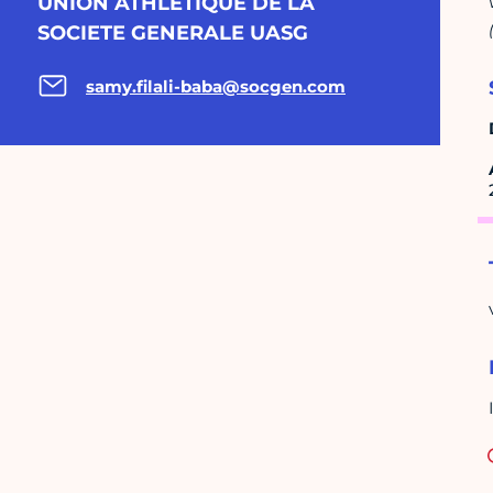
UNION ATHLETIQUE DE LA
SOCIETE GENERALE UASG
samy.filali-baba@socgen.com