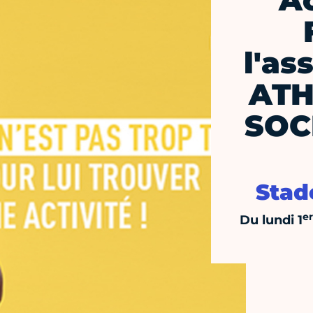
A
l'as
ATH
SOC
Stad
er
Du lundi 1