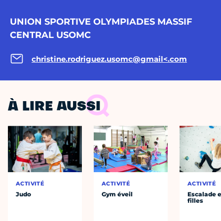
UNION SPORTIVE OLYMPIADES MASSIF
CENTRAL USOMC
christine.rodriguez.usomc@gmail
<.com
À LIRE AUSSI
ACTIVITÉ
ACTIVITÉ
ACTIVITÉ
Judo
Gym éveil
Escalade e
filles