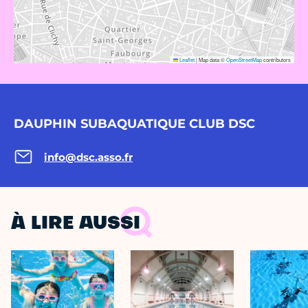
Leaflet
|
Map data ©
OpenStreetMap
contributors
DAUPHIN SUBAQUATIQUE CLUB DSC
info@dsc.asso.fr
À LIRE AUSSI