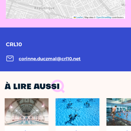
Leaflet
|
Map data ©
OpenStreetMap
contributors
CRL10
corinne.duczmal@crl10.net
À LIRE AUSSI