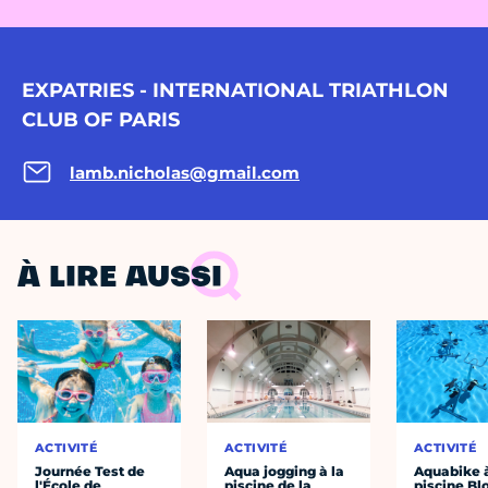
EXPATRIES - INTERNATIONAL TRIATHLON
CLUB OF PARIS
lamb.nicholas@gmail.com
À LIRE AUSSI
ACTIVITÉ
ACTIVITÉ
ACTIVITÉ
Journée Test de
Aqua jogging à la
Aquabike à
l'École de
piscine de la
piscine B