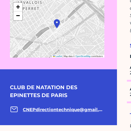
+
−
Leaflet
|
Map data ©
OpenStreetMap
contributors
CLUB DE NATATION DES
EPINETTES DE PARIS
CNEPdirectiontechnique@gmail.com