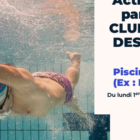
Act
pa
CLU
DES
Pisci
(Ex :
er
Du lundi 1