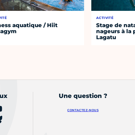
VITÉ
ACTIVITÉ
ness aquatique / Hiit
Stage de nat
uagym
nageurs à la 
Lagatu
aux
Une question ?
CONTACTEZ-NOUS