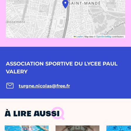
Leaflet
|
Map data ©
OpenStreetMap
contributors
ASSOCIATION SPORTIVE DU LYCEE PAUL
VALERY
turgne.nicolas@free.fr
À LIRE AUSSI