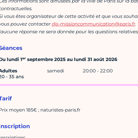
Ces informations sont diffusées par la ville de Paris sur la b
contractuelles.
Si vous êtes organisateur de cette activité et que vous souha
vous pouvez contacter
djs-missioncommunication@paris.fr
.
(aucune réponse ne sera donnée pour les questions relatives 
Séances
er
Du lundi 1
septembre 2025 au lundi 31 août 2026
Adultes
samedi
20:00 - 22:00
20 - 35 ans
Tarif
Prix moyen 185€ ; naturistes-paris.fr
Inscription
Inscriptions