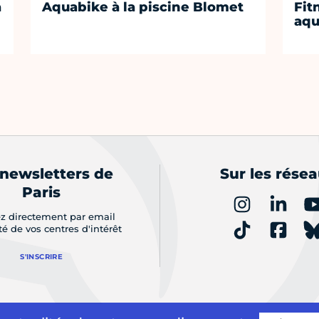
a
Aquabike à la piscine Blomet
Fit
aq
 newsletters de
Sur les rése
Paris
z directement par email
ité de vos centres d'intérêt
S'INSCRIRE