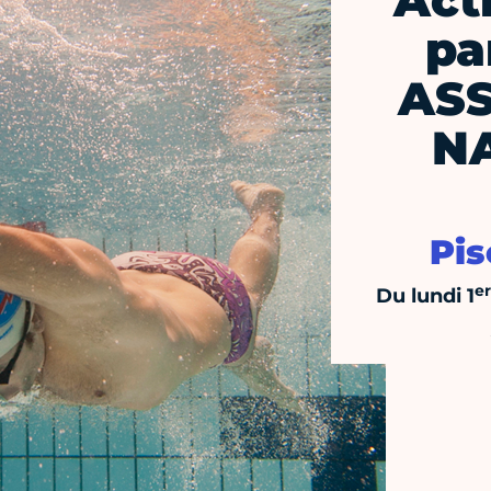
Act
pa
ASS
N
Pis
er
Du lundi 1