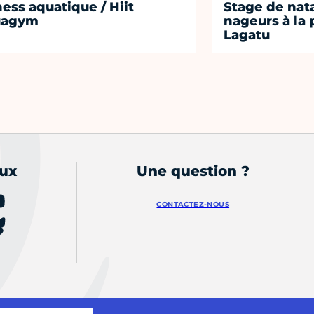
ness aquatique / Hiit
Stage de nat
uagym
nageurs à la 
Lagatu
aux
Une question ?
CONTACTEZ-NOUS