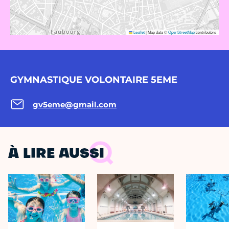
Leaflet
|
Map data ©
OpenStreetMap
contributors
GYMNASTIQUE VOLONTAIRE 5EME
gv5eme@gmail.com
À LIRE AUSSI