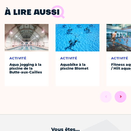
À LIRE AUSSI
ACTIVITÉ
ACTIVITÉ
ACTIVITÉ
Aqua jogging à la
Aquabike à la
Fitness aq
piscine de la
piscine Blomet
/ Hiit aqu
Butte-aux-Cailles
Vous êtes...