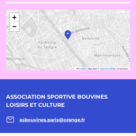
+
−
Leaflet
|
Map data ©
OpenStreetMap
contributors
ASSOCIATION SPORTIVE BOUVINES
LOISIRS ET CULTURE
asbouvines.paris@orange.fr