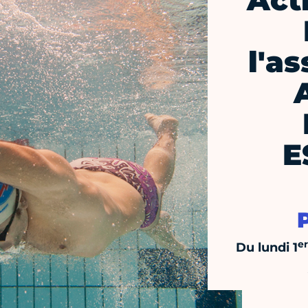
Act
l'a
E
er
Du lundi 1