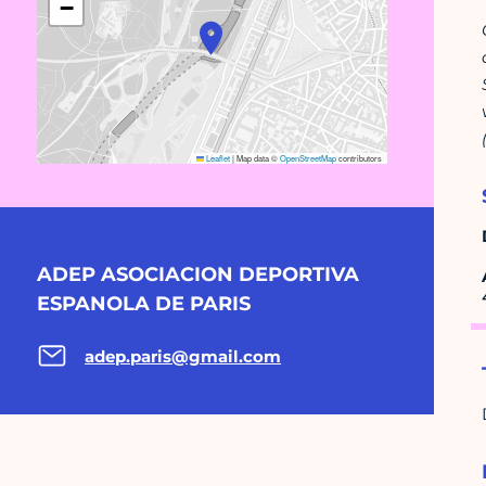
−
Leaflet
|
Map data ©
OpenStreetMap
contributors
ADEP ASOCIACION DEPORTIVA
ESPANOLA DE PARIS
adep.paris@gmail.com