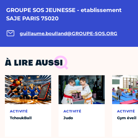
GROUPE SOS JEUNESSE - etablissement
SAJE PARIS 75020
guillaume.boulland@GROUPE-SOS.ORG
À LIRE AUSSI
ACTIVITÉ
ACTIVITÉ
ACTIVITÉ
TchoukBall
Judo
Gym éveil