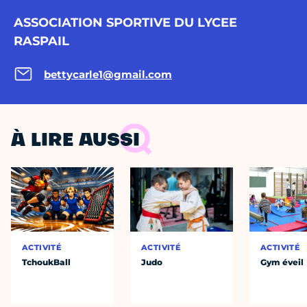
ASSOCIATION SPORTIVE DU LYCEE
RASPAIL
bettycarle1@gmail.com
À LIRE AUSSI
ACTIVITÉ
ACTIVITÉ
ACTIVITÉ
TchoukBall
Judo
Gym éveil