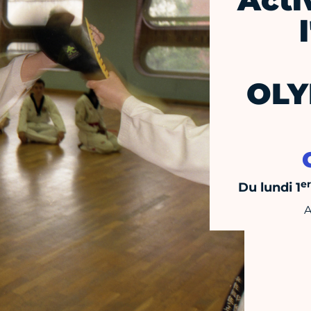
Acti
OLY
er
Du lundi 1
A