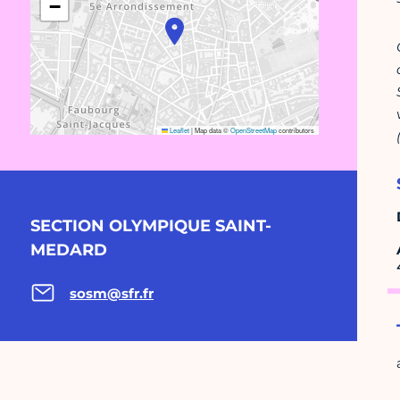
−
Leaflet
|
Map data ©
OpenStreetMap
contributors
SECTION OLYMPIQUE SAINT-
MEDARD
sosm@sfr.fr