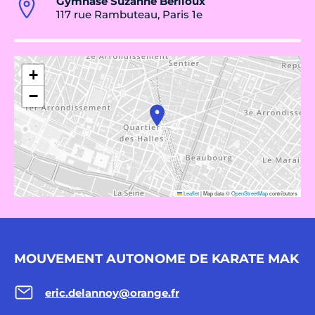
Gymnase Suzanne Berlioux
117 rue Rambuteau, Paris 1e
+
−
Leaflet
|
Map data ©
OpenStreetMap
contributors
MOUVEMENT AUTONOME DE KARATE MAK
eric.delannoy@orange.fr