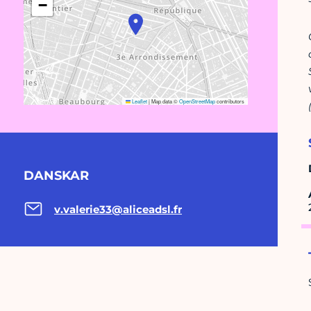
−
Leaflet
|
Map data ©
OpenStreetMap
contributors
DANSKAR
v.valerie33@aliceadsl.fr