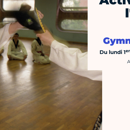
Acti
Gymn
er
Du lundi 1
A