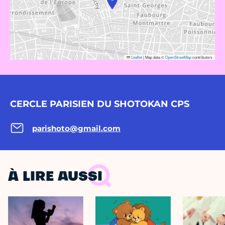
Leaflet
|
Map data ©
OpenStreetMap
contributors
CERCLE PARISIEN DU SHOTOKAN CPS
parishoto@gmail.com
À LIRE AUSSI