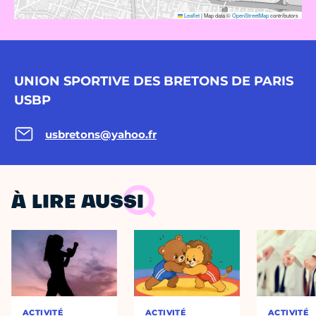
Leaflet
|
Map data ©
OpenStreetMap
contributors
UNION SPORTIVE DES BRETONS DE PARIS
USBP
usbretons@yahoo.fr
À LIRE AUSSI
ACTIVITÉ
ACTIVITÉ
ACTIVITÉ