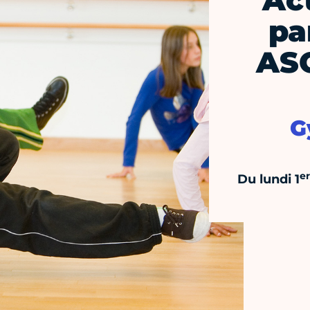
Ac
pa
AS
G
er
Du lundi 1