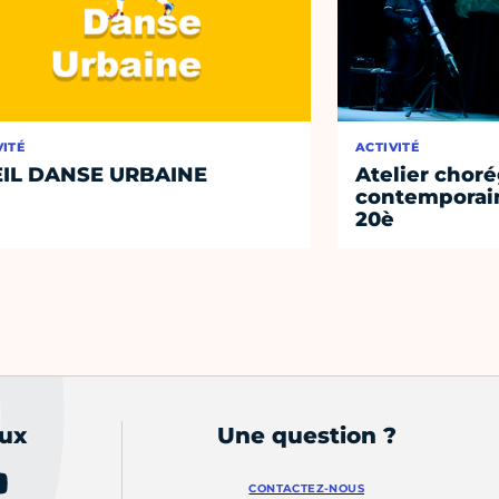
VITÉ
ACTIVITÉ
IL DANSE URBAINE
Atelier chor
contemporain
20è
aux
Une question ?
CONTACTEZ-NOUS