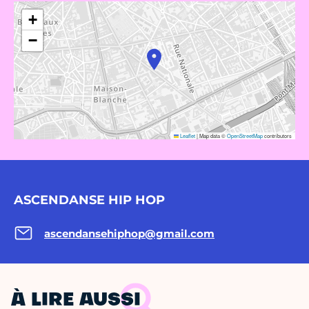
+
−
Leaflet
|
Map data ©
OpenStreetMap
contributors
ASCENDANSE HIP HOP
ascendansehiphop@gmail.com
À LIRE AUSSI