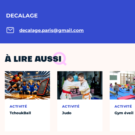
DECALAGE
decalage.paris@gmail.com
À LIRE AUSSI
ACTIVITÉ
ACTIVITÉ
ACTIVITÉ
TchoukBall
Judo
Gym éveil