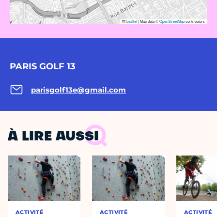
Leaflet
|
Map data ©
OpenStreetMap
contributors
PARIS GOLF 13
parisgolf13e@gmail.com
À LIRE AUSSI
ACTIVITÉ
ACTIVITÉ
ACTIVITÉ