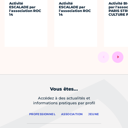
Activité
Activité
Activité B
ESCALADE par
ESCALADE par
par l'assoc
l'association ROC
l'association ROC
PARIS STR
14
14
CULTURE P
Vous êtes...
Accédez à des actualités et
informations pratiques par profil
PROFESSIONNEL
ASSOCIATION
JEUNE