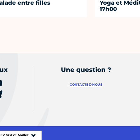
alade entre filles
Yoga et Médi
17h00
aux
Une question ?
CONTACTEZ-NOUS