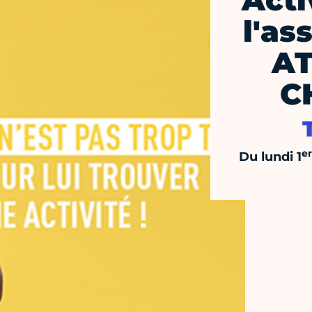
Acti
l'as
AT
C
er
Du lundi 1