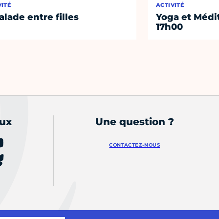
VITÉ
ACTIVITÉ
alade entre filles
Yoga et Médi
17h00
aux
Une question ?
CONTACTEZ-NOUS