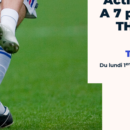
Act
A 7 
T
er
Du lundi 1