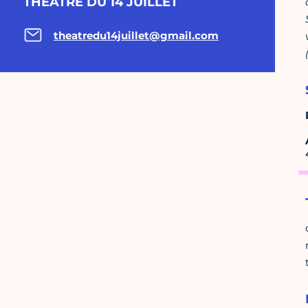
THEATRE DU 14 JUILLET
theatredu14juillet@gmail.com