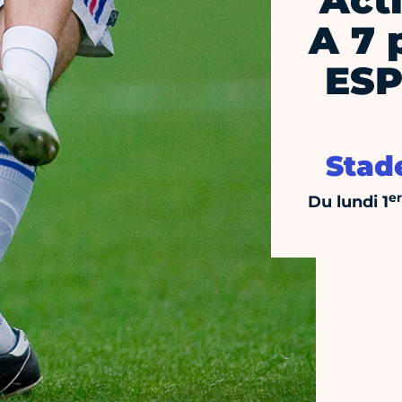
Act
A 7 
ESP
Stad
er
Du lundi 1