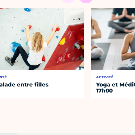
VITÉ
ACTIVITÉ
alade entre filles
Yoga et Médi
17h00