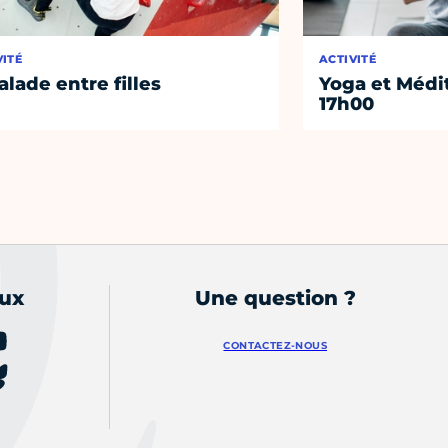
VITÉ
ACTIVITÉ
alade entre filles
Yoga et Médi
17h00
aux
Une question ?
CONTACTEZ-NOUS