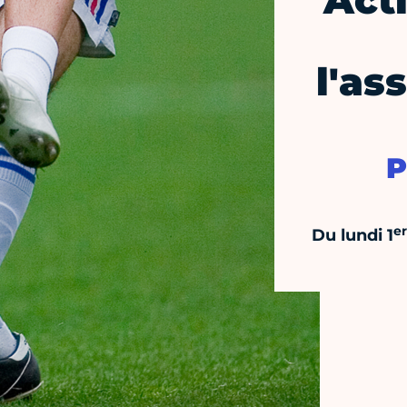
Act
l'as
P
er
Du lundi 1