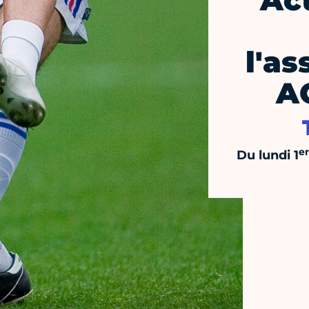
Ac
l'as
A
er
Du lundi 1