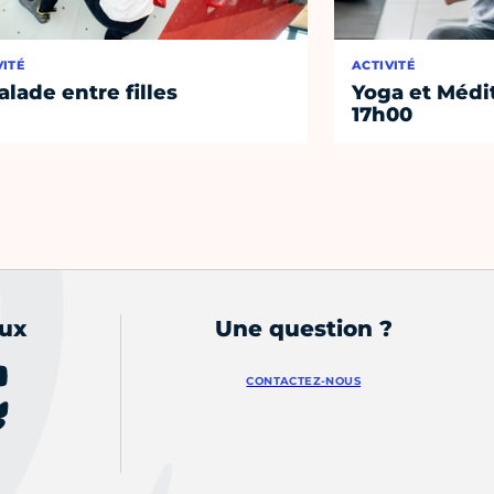
VITÉ
ACTIVITÉ
alade entre filles
Yoga et Médi
17h00
aux
Une question ?
CONTACTEZ-NOUS