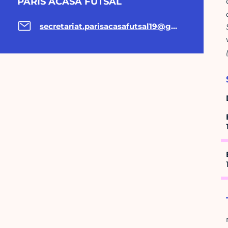
PARIS ACASA FUTSAL
secretariat.parisacasafutsal19@gmail.com