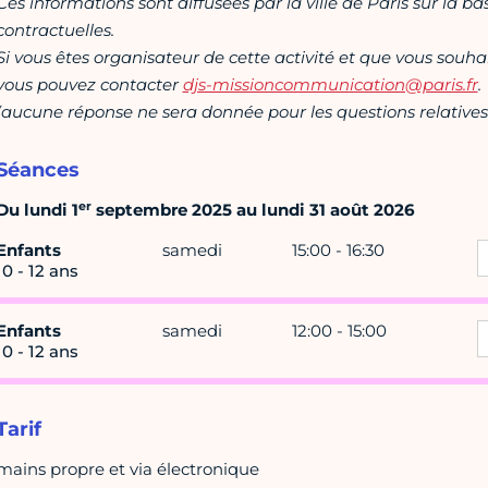
Ces informations sont diffusées par la ville de Paris sur la b
contractuelles.
Si vous êtes organisateur de cette activité et que vous souha
vous pouvez contacter
djs-missioncommunication@paris.fr
.
(aucune réponse ne sera donnée pour les questions relatives 
Séances
er
Du lundi 1
septembre 2025 au lundi 31 août 2026
Enfants
samedi
15:00 - 16:30
10 - 12 ans
Enfants
samedi
12:00 - 15:00
10 - 12 ans
Tarif
mains propre et via électronique