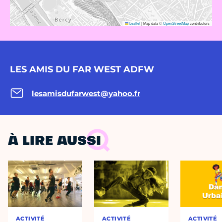
Leaflet
|
Map data ©
OpenStreetMap
contributors
LES AMIS DU FAR WEST ADFW
lesamisdufarwest@yahoo.fr
À LIRE AUSSI
ACTIVITÉ
ACTIVITÉ
ACTIVITÉ