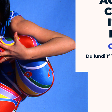
A
C
er
Du lundi 1