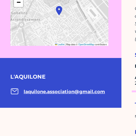
−
Leaflet
|
Map data ©
OpenStreetMap
contributors
L'AQUILONE
laquilone.association@gmail.com