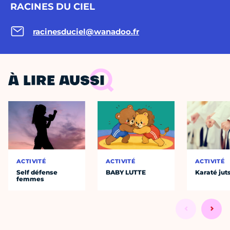
RACINES DU CIEL
racinesduciel@wanadoo.fr
À LIRE AUSSI
ACTIVITÉ
ACTIVITÉ
ACTIVITÉ
Self défense
BABY LUTTE
Karaté jut
femmes