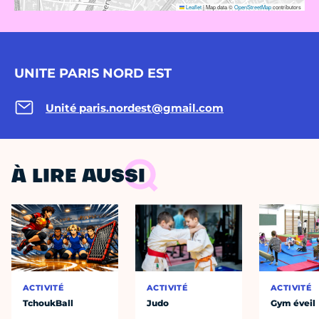
Leaflet
|
Map data ©
OpenStreetMap
contributors
UNITE PARIS NORD EST
Unité
paris.nordest@gmail.com
À LIRE AUSSI
ACTIVITÉ
ACTIVITÉ
ACTIVITÉ
TchoukBall
Judo
Gym éveil