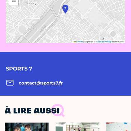
−
Leaflet
|
Map data ©
OpenStreetMap
contributors
SPORTS 7
contact@sports7.fr
À LIRE AUSSI