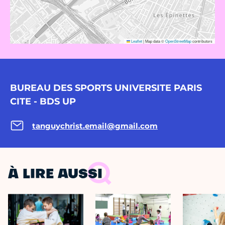
Leaflet
|
Map data ©
OpenStreetMap
contributors
BUREAU DES SPORTS UNIVERSITE PARIS
CITE - BDS UP
tanguychrist.email@gmail.com
À LIRE AUSSI