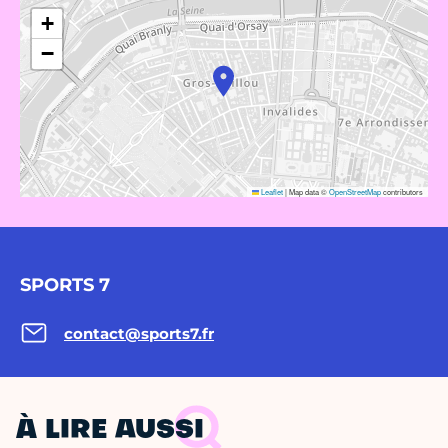
+
−
Leaflet
|
Map data ©
OpenStreetMap
contributors
SPORTS 7
contact@sports7.fr
À LIRE AUSSI