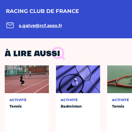
RACING CLUB DE FRANCE
s.galve@rcf.asso.fr
À LIRE AUSSI
ACTIVITÉ
ACTIVITÉ
ACTIVITÉ
Tennis
Badminton
Tennis