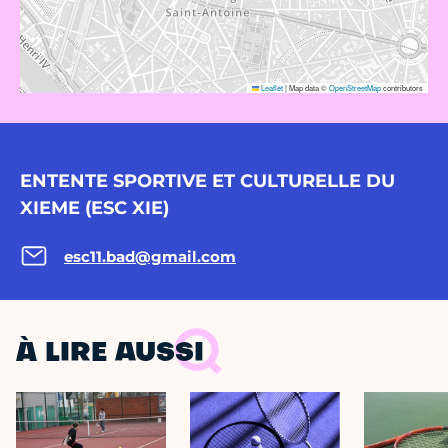
Leaflet
|
Map data ©
OpenStreetMap
contributors
ENTENTE SPORTIVE ET CULTURELLE DU
XIEME (ESC XIE)
esc11.bad@gmail.com
À LIRE AUSSI