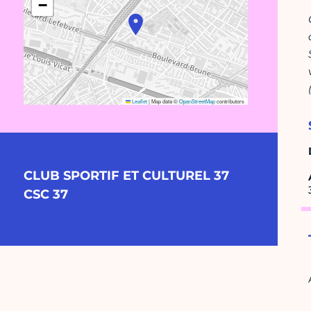
−
Leaflet
|
Map data ©
OpenStreetMap
contributors
CLUB SPORTIF ET CULTUREL 37
CSC 37