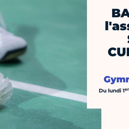
BA
l'a
CU
Gymn
er
Du lundi 1