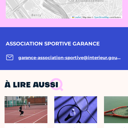
Leaflet
|
Map data ©
OpenStreetMap
contributors
ASSOCIATION SPORTIVE GARANCE
garance-association-sportive@interieur.gouv.fr
À LIRE AUSSI