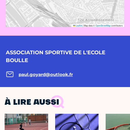
Leaflet
|
Map data ©
OpenStreetMap
contributors
ASSOCIATION SPORTIVE DE L'ECOLE
BOULLE
paul.goyard@outlook.fr
À LIRE AUSSI