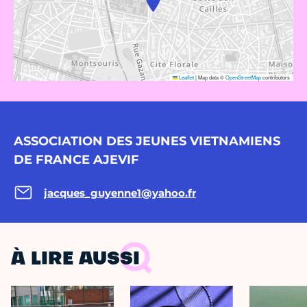
Leaflet
|
Map data ©
OpenStreetMap
contributors
ASSOCIATION DES JEUNES VIETNAMIENS
DE FRANCE AJEVIF
jacques_guyenne1@yahoo.fr
À LIRE AUSSI