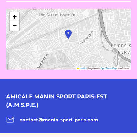
+
−
Leaflet
|
Map data ©
OpenStreetMap
contributors
AMICALE MANIN SPORT PARIS-EST
(A.M.S.P.E.)
contact@manin-sport-paris.com