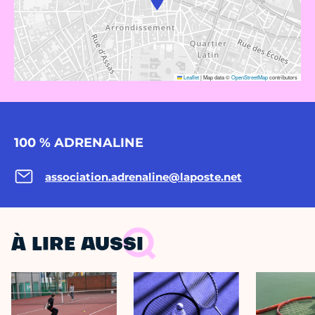
Leaflet
|
Map data ©
OpenStreetMap
contributors
100 % ADRENALINE
association.adrenaline@laposte.net
À LIRE AUSSI