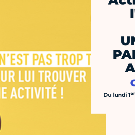
Act
U
PA
A
er
Du lundi 1