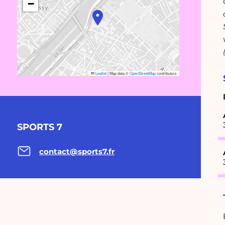
−
Leaflet
|
Map data ©
OpenStreetMap
contributors
SPORTS 7
contact@sports7.fr