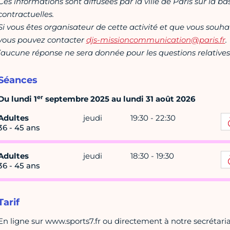
Ces informations sont diffusées par la ville de Paris sur la b
contractuelles.
Si vous êtes organisateur de cette activité et que vous souha
vous pouvez contacter
djs-missioncommunication@paris.fr
.
(aucune réponse ne sera donnée pour les questions relatives 
Séances
er
Du lundi 1
septembre 2025 au lundi 31 août 2026
Adultes
jeudi
19:30 - 22:30
36 - 45 ans
Adultes
jeudi
18:30 - 19:30
36 - 45 ans
Tarif
En ligne sur www.sports7.fr ou directement à notre secrétari