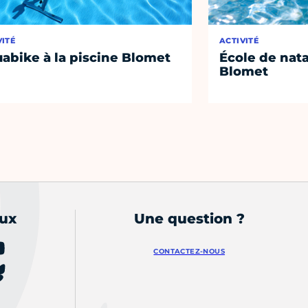
VITÉ
ACTIVITÉ
abike à la piscine Blomet
École de nata
Blomet
aux
Une question ?
CONTACTEZ-NOUS