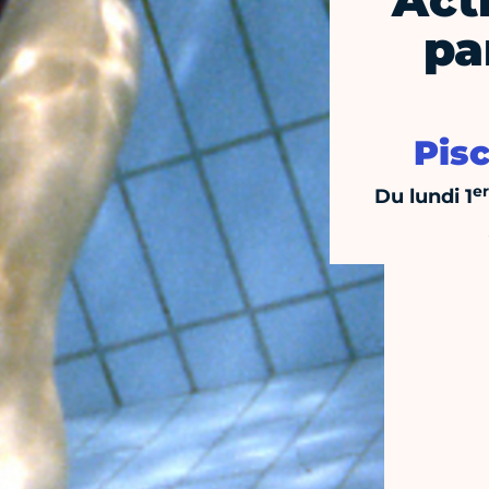
Act
pa
Pis
er
Du lundi 1