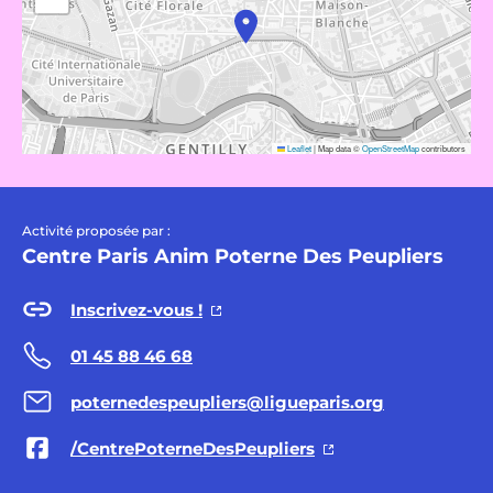
Leaflet
|
Map data ©
OpenStreetMap
contributors
Activité proposée par :
Centre Paris Anim Poterne Des Peupliers
Inscrivez-vous !
01 45 88 46 68
poternedespeupliers@ligueparis.org
/CentrePoterneDesPeupliers