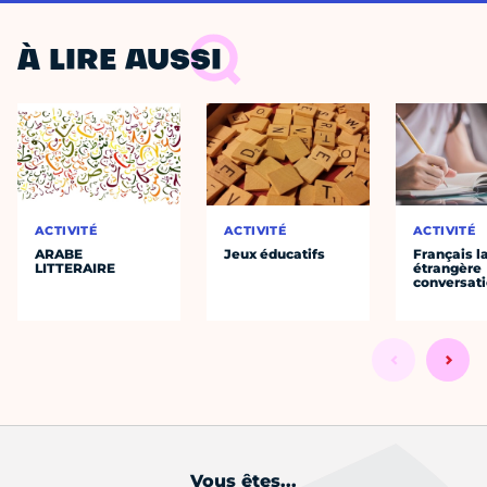
À LIRE AUSSI
ACTIVITÉ
ACTIVITÉ
ACTIVITÉ
ARABE
Jeux éducatifs
Français 
LITTERAIRE
étrangère
conversat
Vous êtes...