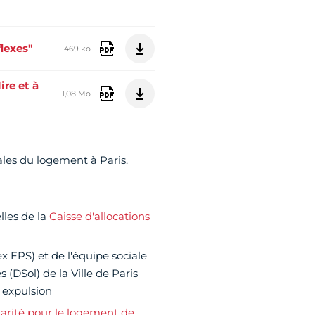
flexes"
469 ko
ire et à
1,08 Mo
ales du logement à Paris.
lles de la
Caisse d'allocations
x EPS) et de l'équipe sociale
 (DSol) de la Ville de Paris
expulsion
darité pour le logement de