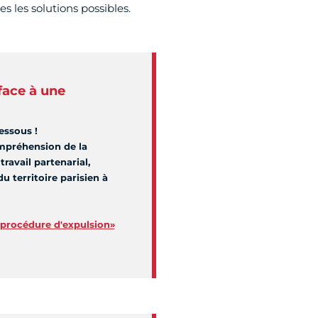
 les solutions possibles.
face à une
essous !
ompréhension de la
ravail partenarial,
u territoire parisien à
 procédure d'expulsion»