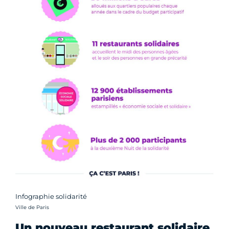
Infographie solidarité
Crédit photo :
Ville de Paris
Un nouveau restaurant solidaire