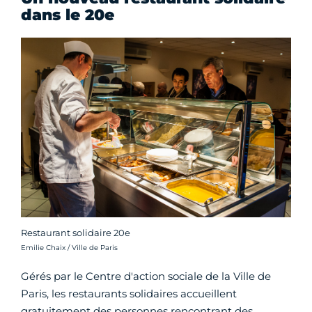
dans le 20e
Restaurant solidaire 20e
Crédit photo :
Emilie Chaix / Ville de Paris
Gérés par le Centre d'action sociale de la Ville de
Paris, les restaurants solidaires accueillent
gratuitement des personnes rencontrant des