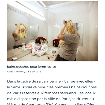
bains douches pour femmes 12e
Crédit photo :
Anne Thomes / Ville de Paris
Dans le cadre de sa campagne « La rue avec elles »,
le Samu social va ouvrir les premiers bains-douches
de Paris réservés aux femmes sans-abri. Les locaux,
mis à disposition par la Ville de Paris, se situent au
188 rue de Charenton (12e). Ce nouveau lieu offrira