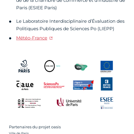
de de la chambre de commerce et d’industrie de
Paris (ESIEE Paris)
Le Laboratoire Interdisciplinaire d’Évaluation des
Politiques Publiques de Sciences Po (LIEPP)
Météo-France
Partenaires du projet oasis
Crédit photo :
Ville de Paris