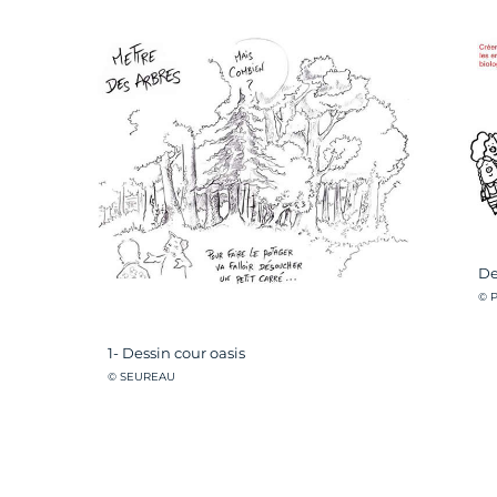
De
Cré
© 
1- Dessin cour oasis
Crédit photo :
© SEUREAU