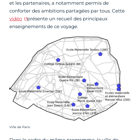
et les partenaires, a notamment permis de
conforter des ambitions partagées par tous. Cette
vidéo
présente un recueil des principaux
enseignements de ce voyage.
Crédit photo :
Ville de Paris
Dans le cadre du même programme, la ville de