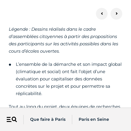
Légende : Dessins ré
alisés dans le cadre
d’assemblées citoyennes à partir des propositions
des participant
s sur les activités possibles dans les
cours d’écoles ouvertes.
L’ensemble de la démarche et son impact global
(climatique et social) ont fait l’objet d’une
évaluation pour capitaliser des données
concrètes sur le projet et pour permettre sa
réplicabilité.
Tout au long du projet, deux équipes de recherches
des laboratoires de Sciences Po et de l’ESIEE Paris/
Que faire à Paris
Paris en Seine
LIED ainsi que
Météo-France
ont contribué à la
Menu
collecte de données pour permettre une évaluation